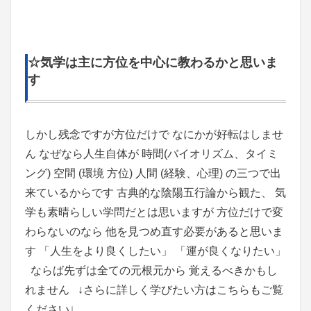
☆気学は主に方位を中心に教わるかと思いま
す
しかし残念ですが方位だけで なにかが好転はしませ
ん なぜなら人生自体が 時間(バイオリズム、タイミ
ング) 空間 (環境 方位) 人間 (経験、心理) の三つで出
来ているからです 古典的な陰陽五行論から観た、 気
学も素晴らしい学問だとは思いますが 方位だけで変
わらないのなら 他を見つめ直す必要があると思いま
す 「人生をより良くしたい」 「運が良くなりたい」
ならば先ずは全ての元根元から 覚えるべきかもし
れません ↓さらに詳しく学びたい方はこちらもご覧
ください↓