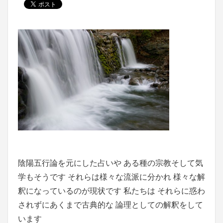
陰陽五行論
を元にした占いや ある種の宗教そして
気
学
もそうです それらは様々な流派に分かれ 様々な解
釈になっているのが現状です 私たちは それらに惑わ
されずにあくまで古典的な 論理としての解釈をして
います