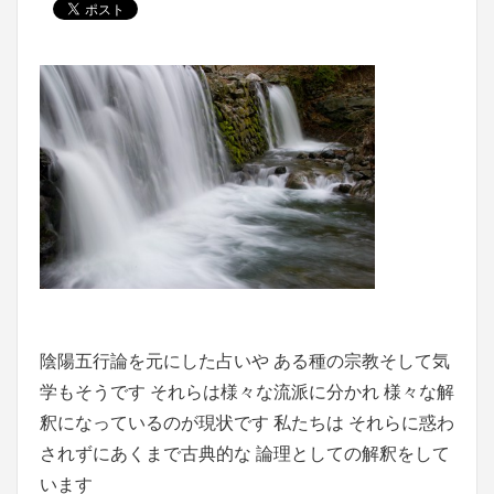
陰陽五行論
を元にした占いや ある種の宗教そして
気
学
もそうです それらは様々な流派に分かれ 様々な解
釈になっているのが現状です 私たちは それらに惑わ
されずにあくまで古典的な 論理としての解釈をして
います