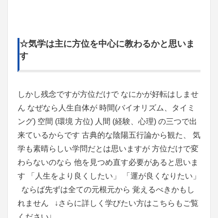
☆気学は主に方位を中心に教わるかと思いま
す
しかし残念ですが方位だけで なにかが好転はしませ
ん なぜなら人生自体が 時間(バイオリズム、タイミ
ング) 空間 (環境 方位) 人間 (経験、心理) の三つで出
来ているからです 古典的な陰陽五行論から観た、 気
学も素晴らしい学問だとは思いますが 方位だけで変
わらないのなら 他を見つめ直す必要があると思いま
す 「人生をより良くしたい」 「運が良くなりたい」
ならば先ずは全ての元根元から 覚えるべきかもし
れません ↓さらに詳しく学びたい方はこちらもご覧
ください↓