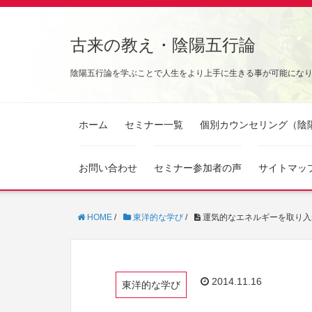
古来の教え・陰陽五行論
陰陽五行論を学ぶことで人生をより上手に生きる事が可能にな
ホーム
セミナー一覧
個別カウンセリング（陰
お問い合わせ
セミナー参加者の声
サイトマッ
HOME
/
東洋的な学び
/
運気的なエネルギーを取り入
2014.11.16
東洋的な学び