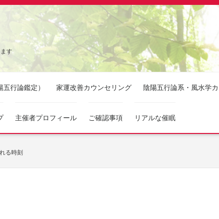
ります
陽五行論鑑定）
家運改善カウンセリング
陰陽五行論系・風水学カ
プ
主催者プロフィール
ご確認事項
リアルな催眠
れる時刻