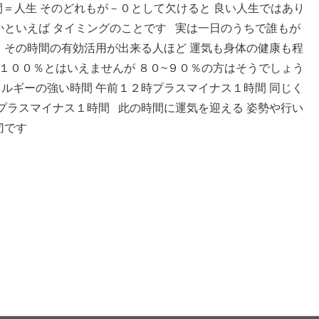
間＝人生 そのどれもが－０として欠けると 良い人生ではあり
かといえば タイミングのことです 実は一日のうちで誰もが
 その時間の有効活用が出来る人ほど 運気も身体の健康も程
ら１００％とはいえませんが ８０~９０％の方はそうでしょう
ルギーの強い時間 午前１２時プラスマイナス１時間 同じく
プラスマイナス１時間 此の時間に運気を迎える 姿勢や行い
切です